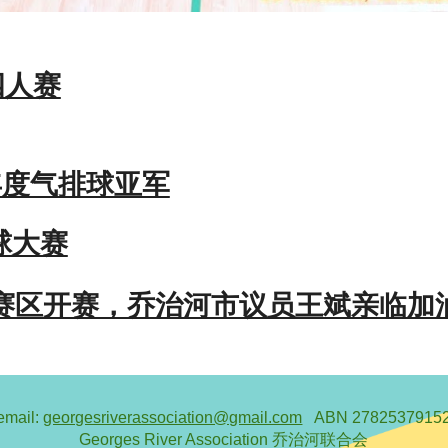
四人赛
年度气排球亚军
球大赛
英赛区开赛，乔治河市议员王斌亲临加
email:
georgesriverassociation@gmail.com
ABN 2782537915
Georges River Association 乔治河联合会