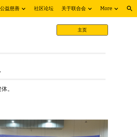
公益慈善
社区论坛
关于联合会
More
ion
主页
队
健体。