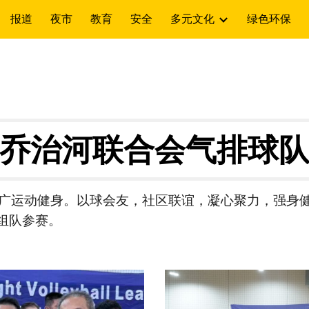
报道
夜市
教育
安全
多元文化
绿色环保
ip to main content
Skip to navigat
乔治河
联合会
气排球
广运动健身。以球会友，社区联谊，凝心聚力，强身
续组队参赛。